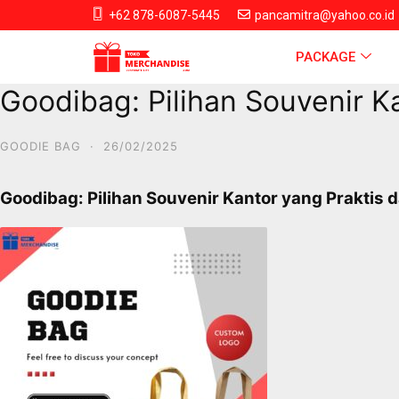
+62 878-6087-5445
pancamitra@yahoo.co.id
PACKAGE
Goodibag: Pilihan Souvenir Ka
GOODIE BAG
·
26/02/2025
Goodibag: Pilihan Souvenir Kantor yang Praktis d