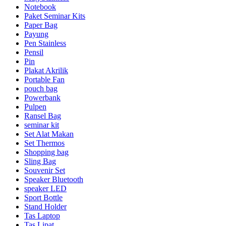
Notebook
Paket Seminar Kits
Paper Bag
Payung
Pen Stainless
Pensil
Pin
Plakat Akrilik
Portable Fan
pouch bag
Powerbank
Pulpen
Ransel Bag
seminar kit
Set Alat Makan
Set Thermos
Shopping bag
Sling Bag
Souvenir Set
Speaker Bluetooth
speaker LED
Sport Bottle
Stand Holder
Tas Laptop
Tas Lipat