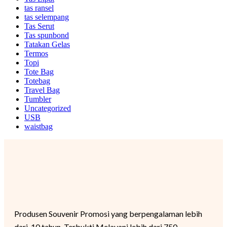
tas ransel
tas selempang
Tas Serut
Tas spunbond
Tatakan Gelas
Termos
Topi
Tote Bag
Totebag
Travel Bag
Tumbler
Uncategorized
USB
waistbag
Produsen Souvenir Promosi yang berpengalaman lebih
dari 10 tahun, Terbukti Melayani lebih dari 750