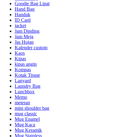
Goodie Bag Lipat
Hand Bag
Handuk
ID Card
jacket
Jam Dinding
Jam Meja
Jas Hujan
Kalender custom
Kaos
Kipas
kipas angin
Kompas
Kotak Tissue
Lanyard
Laundry Bag
Lunchbox
Memo
meteran
mini shoulder bag
mug classic
Mug Enamel
Mug Kaca
Mug Keramik
Mug Stainless