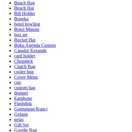
Beach Bag
Beach Hat
Bill Holder
Boneka
botol bowling
Botol Minum
box set
Bucket Hat
Buku Agenda Custom
Cangkir Keramik
card holder
Chopstick
Clutch Bag
cooler bag
Cover Menu
cup
custom bag
dompet
Earphone
Flashdisk
Gantungan Kunci
Gelang
gelas
Gift Set
Goodie Bag