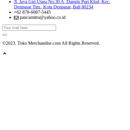
Jl. Jaya Giri Utara No.30 A, Dangin Puri Klod, Kec.
Denpasar Tim., Kota Denpasar, Bali 80234
+62 878-6087-5445
pancamitra@yahoo.co.id
©2023. Toko Merchandise.com All Rights Reserved.