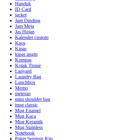
Handuk
ID Card
jacket
Jam Dinding
Jam Meja
Jas Hujan
Kalender custom
Kaos
Kipas
kipas angin
Kompas
Kotak Tissue
Lanyard
Laundry Bag
Lunchbox
Memo
meteran
mini shoulder bag
mug classic
Mug Enamel
Mug Kaca
Mug Keramik
Mug Stainless
Notebook
Paket Seminar Kits