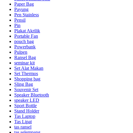
Paper Bag
Payung
Pen Stainless
Pensil
Pin
Plakat Akrilik
Portable Fan
pouch bag
Powerbank
Pulpen
Ransel Bag
seminar kit
Set Alat Makan
Set Thermos
Shopping bag
Sling Bag
Souvenir Set
Speaker Bluetooth
speaker LED
Sport Bottle
Stand Holder
Tas Laptop
Tas Lipat
tas ransel
tas selempang