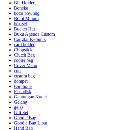
Bill Holder
Boneka
botol bowling
Botol Minum
box set
Bucket Hat
Buku Agenda Custom
Cangkir Keramik
card holder
Chopstick
Clutch Bag
cooler bag
Cover Menu
cup
custom bag
dompet
Earphone
Flashdisk
Gantungan Kunci
Gelang
gelas
Gift Set
Goodie Bag
Goodie Bag Lipat
Hand Bag